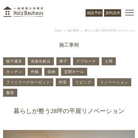
相談予約
資料請求
Home
施工事例
暮らしが整う28坪の平屋リノベーション
施工事例
格子建具
洗面化粧台
障子
アプローチ
土間
キッチン
外観
収納
玄関ホール
ファミリークローゼット
和室
リビング
リノベーション
書斎
暮らしが整う28坪の平屋リノベーション