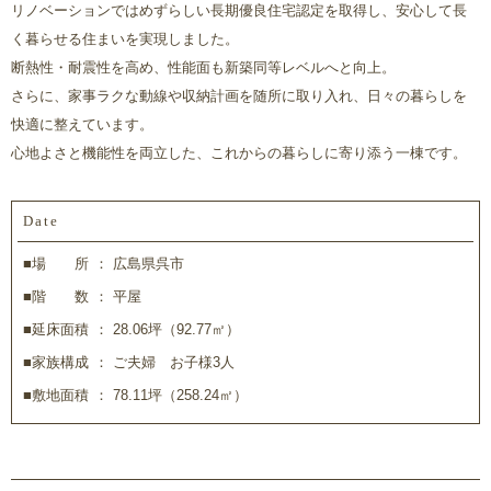
リノベーションではめずらしい長期優良住宅認定を取得し、安心して長
く暮らせる住まいを実現しました。
断熱性・耐震性を高め、性能面も新築同等レベルへと向上。
さらに、家事ラクな動線や収納計画を随所に取り入れ、日々の暮らしを
快適に整えています。
心地よさと機能性を両立した、これからの暮らしに寄り添う一棟です。
Date
■場 所
広島県呉市
■階 数
平屋
■延床面積
28.06坪（92.77㎡）
■家族構成
ご夫婦 お子様3人
■敷地面積
78.11坪（258.24㎡）