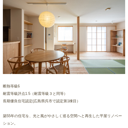
断熱等級6
耐震等級評点1.5（耐震等級３と同等）
長期優良住宅認定(広島県呉市で認定第1棟目）
築55年の住宅を、光と風がやさしく巡る空間へと再生した平屋リノベー
ション。