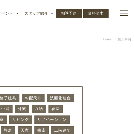
イベント
スタッフ紹介
相談予約
資料請求
Home
施工事例
格子建具
勾配天井
洗面化粧台
中庭
外観
収納
寝室
室
リビング
リノベーション
坪庭
天窓
書斎
二階建て