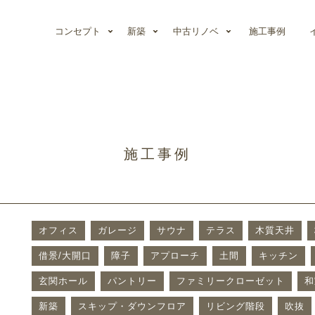
コンセプト
新築
中古リノベ
施工事例
施工事例
オフィス
ガレージ
サウナ
テラス
木質天井
借景/大開口
障子
アプローチ
土間
キッチン
玄関ホール
パントリー
ファミリークローゼット
和
新築
スキップ・ダウンフロア
リビング階段
吹抜