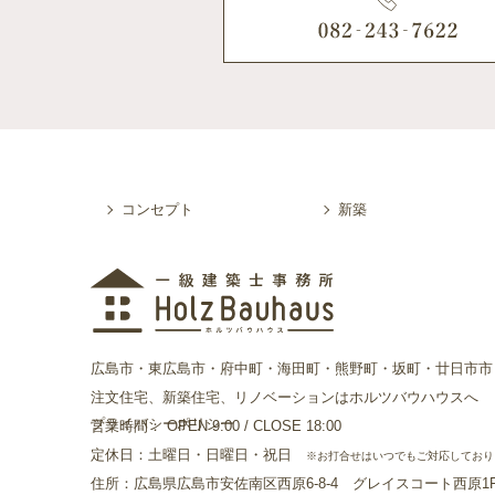
コンセプト
新築
広島市・東広島市・府中町・海田町・熊野町・坂町・廿日市市
注文住宅、新築住宅、リノベーションはホルツバウハウスへ
プライバシーポリシー
営業時間： OPEN 9:00 / CLOSE 18:00
定休日：土曜日・日曜日・祝日
※お打合せはいつでもご対応しており
住所：広島県広島市安佐南区西原6-8-4 グレイスコート西原