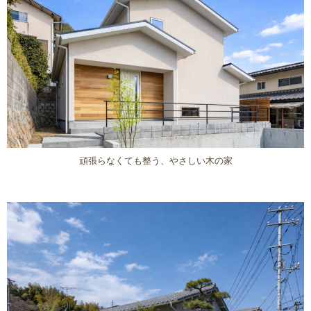
リノベーション
新築
スキップ・ダウンフロア
リビング階段
吹抜
坪庭
天窓
書斎
二階建て
頑張らなくても整う、やさしい木の家