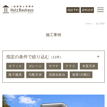
相談予約
資料請求
Home
施工事例
施工事例
指定の条件で絞り込む
（11件）
オフィス
ガレージ
サウナ
テラス
木質天井
格子建具
勾配天井
洗面化粧台
借景/大開口
障子
アプローチ
土間
キッチン
中庭
外観
収納
寝室
玄関ホール
パントリー
ファミリークローゼット
和室
リビング