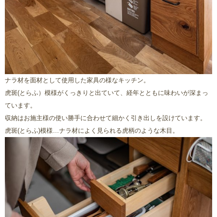
ナラ材を面材として使用した家具の様なキッチン。
虎斑(とらふ）模様がくっきりと出ていて、経年とともに味わいが深まっ
ています。
収納はお施主様の使い勝手に合わせて細かく引き出しを設けています。
虎斑(とらふ)模様…ナラ材によく見られる虎柄のような木目。