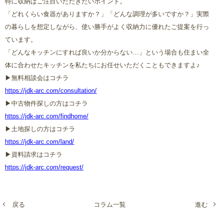
特に収納はご注目いただきたいポイント。
「どれくらい食器がありますか？」「どんな調理が多いですか？」実際
の暮らしを想定しながら、使い勝手がよく収納力に優れたご提案を行っ
ています。
「どんなキッチンにすれば良いか分からない…」という場合も住まい全
体に合わせたキッチンを私たちにお任せいただくこともできますよ♪
▶︎無料相談会はコチラ
https://jdk-arc.com/consultation/
▶︎中古物件探しの方はコチラ
https://jdk-arc.com/findhome/
▶︎土地探しの方はコチラ
https://jdk-arc.com/land/
▶︎資料請求はコチラ
https://jdk-arc.com/request/
戻る
コラム一覧
進む