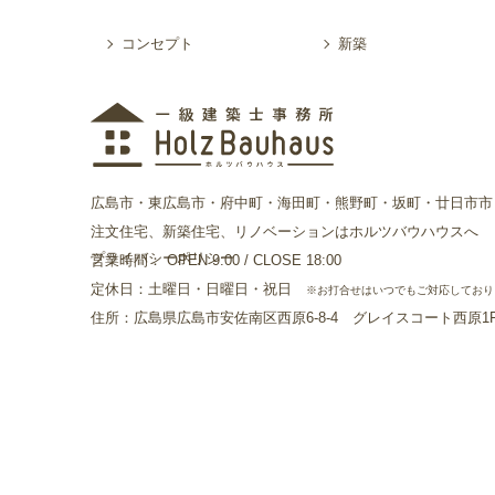
コンセプト
新築
広島市・東広島市・府中町・海田町・熊野町・坂町・廿日市市
注文住宅、新築住宅、リノベーションはホルツバウハウスへ
プライバシーポリシー
営業時間： OPEN 9:00 / CLOSE 18:00
定休日：土曜日・日曜日・祝日
※お打合せはいつでもご対応しており
住所：広島県広島市安佐南区西原6-8-4 グレイスコート西原