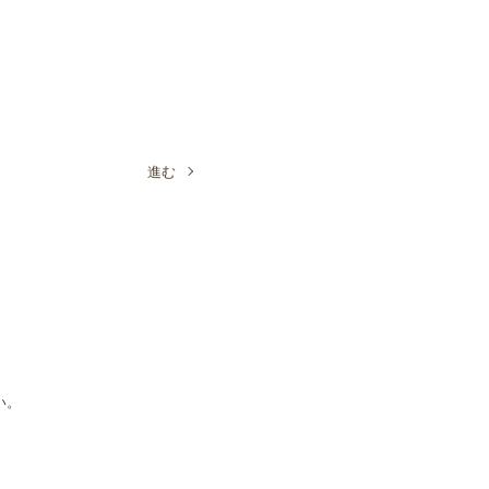
進む
い。