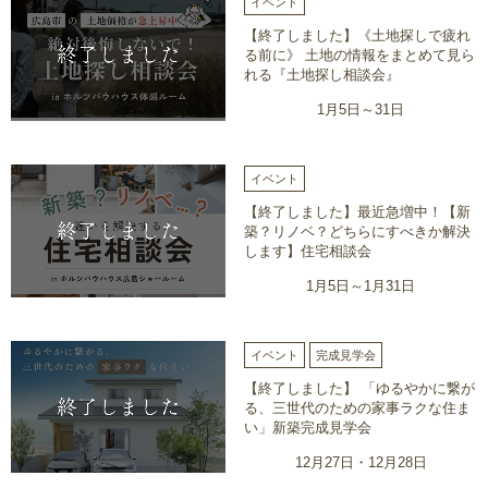
イベント
【終了しました】《土地探しで疲れ
る前に》 土地の情報をまとめて見ら
れる『土地探し相談会』
1月5日～31日
イベント
【終了しました】最近急増中！【新
築？リノベ？どちらにすべきか解決
します】住宅相談会
1月5日～1月31日
イベント
完成見学会
【終了しました】 「ゆるやかに繋が
る、三世代のための家事ラクな住ま
い」新築完成見学会
12月27日・12月28日