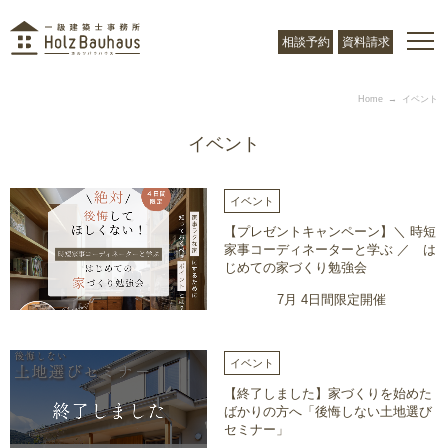
相談予約
資料請求
Home
イベント
イベント
イベント
【プレゼントキャンペーン】＼ 時短
家事コーディネーターと学ぶ ／ は
じめての家づくり勉強会
7月 4日間限定開催
イベント
【終了しました】家づくりを始めた
ばかりの方へ「後悔しない土地選び
セミナー」