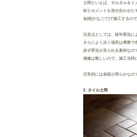
土間といえば、モルタルをイ
砂とセメントを混ぜ合わせた
金鏝(かなごて)で施工するの
注意点としては、経年変化に
さらによく歩く場所は摩擦で
必ず変化が見られる素材なの
補修は難しいので、施工当時
日常的には表面が滑らかなの
2. タイル土間