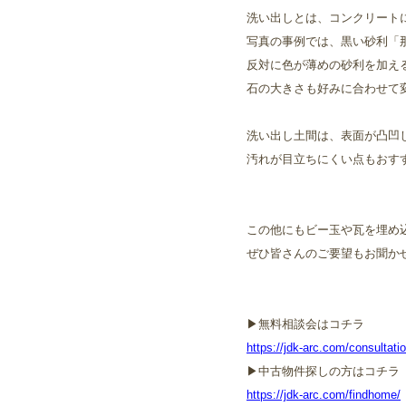
洗い出しとは、コンクリート
写真の事例では、黒い砂利「
反対に色が薄めの砂利を加え
石の大きさも好みに合わせて
洗い出し土間は、表面が凸凹
汚れが目立ちにくい点もおす
この他にもビー玉や瓦を埋め
ぜひ皆さんのご要望もお聞か
▶︎無料相談会はコチラ
https://jdk-arc.com/consultatio
▶︎中古物件探しの方はコチラ
https://jdk-arc.com/findhome/