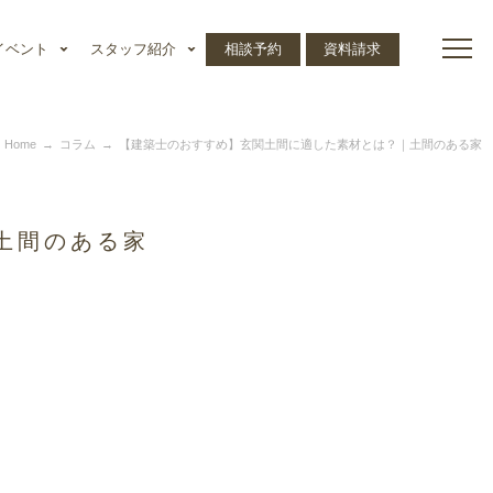
イベント
スタッフ紹介
相談予約
資料請求
Home
コラム
【建築士のおすすめ】玄関土間に適した素材とは？｜土間のある家
土間のある家