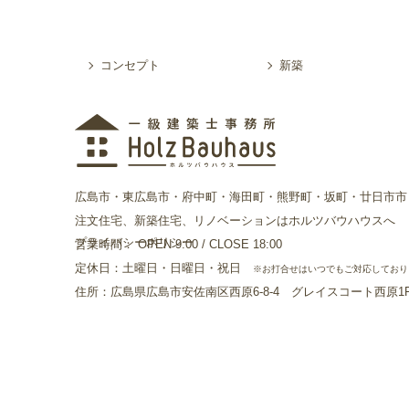
コンセプト
新築
広島市・東広島市・府中町・海田町・熊野町・坂町・廿日市市
注文住宅、新築住宅、リノベーションはホルツバウハウスへ
プライバシーポリシー
営業時間： OPEN 9:00 / CLOSE 18:00
定休日：土曜日・日曜日・祝日
※お打合せはいつでもご対応しており
住所：広島県広島市安佐南区西原6-8-4 グレイスコート西原