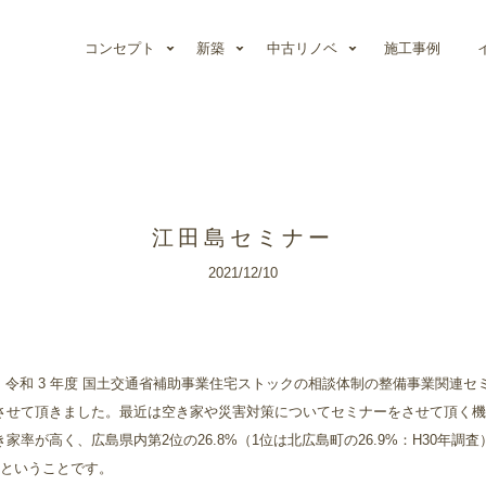
コンセプト
新築
中古リノベ
施工事例
江田島セミナー
2021/12/10
て、令和 3 年度 国土交通省補助事業住宅ストックの相談体制の整備事業関連
させて頂きました。最近は空き家や災害対策についてセミナーをさせて頂く機
率が高く、広島県内第2位の26.8%（1位は北広島町の26.9%：H30年調
るということです。