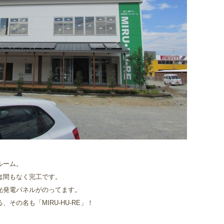
ルーム。
は間もなく完工です。
光発電パネルがのってます。
その名も「MIRU-HU-RE」！