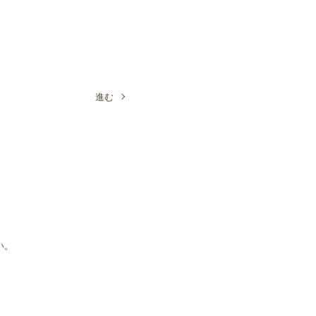
進む
い。