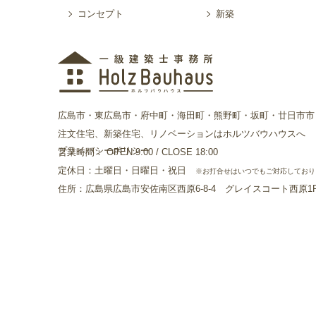
コンセプト
新築
広島市・東広島市・府中町・海田町・熊野町・坂町・廿日市市
注文住宅、新築住宅、リノベーションはホルツバウハウスへ
プライバシーポリシー
営業時間： OPEN 9:00 / CLOSE 18:00
定休日：土曜日・日曜日・祝日
※お打合せはいつでもご対応しており
住所：広島県広島市安佐南区西原6-8-4 グレイスコート西原